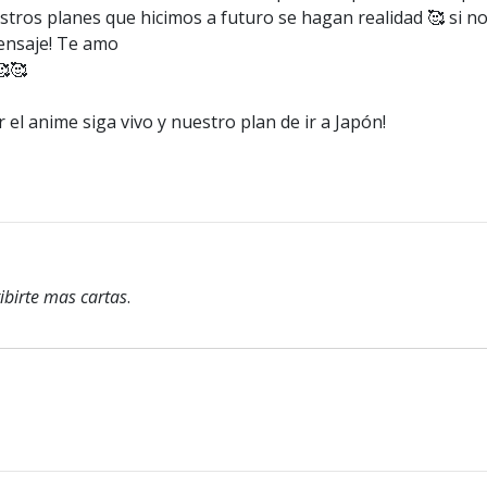
tros planes que hicimos a futuro se hagan realidad 🥰 si 
nsaje! Te amo
🥰🥰
el anime siga vivo y nuestro plan de ir a Japón!
ibirte mas cartas
.