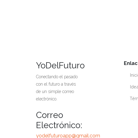
YoDelFuturo
Enlac
Inic
Conectando el pasado
con el futuro a través
Idea
de un simple correo
Térm
electrónico.
Correo
Electrónico:
yodelfuturoapp@gmail.com