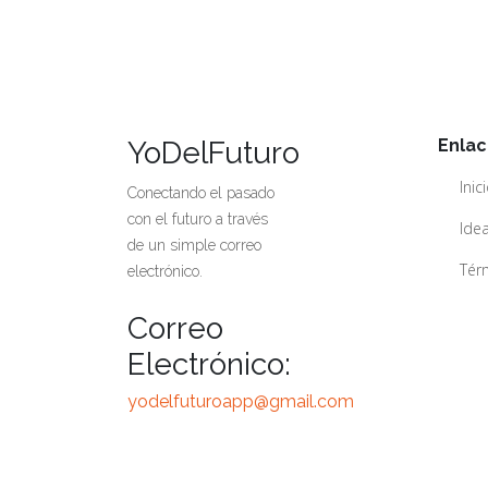
YoDelFuturo
Enlac
Inic
Conectando el pasado
con el futuro a través
Idea
de un simple correo
Térm
electrónico.
Correo
Electrónico:
yodelfuturoapp@gmail.com